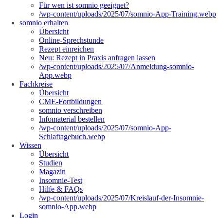
Für wen ist somnio geeignet?
/wp-content/uploads/2025/07/somnio-App-Training.webp
somnio erhalten
Übersicht
Online-Sprechstunde
Rezept einreichen
Neu: Rezept in Praxis anfragen lassen
/wp-content/uploads/2025/07/Anmeldung-somnio-
App.webp
Fachkreise
Übersicht
CME-Fortbildungen
somnio verschreiben
Infomaterial bestellen
/wp-content/uploads/2025/07/somnio-App-
Schlaftagebuch.webp
Wissen
Übersicht
Studien
Magazin
Insomnie-Test
Hilfe & FAQs
/wp-content/uploads/2025/07/Kreislauf-der-Insomnie-
somnio-App.webp
Login