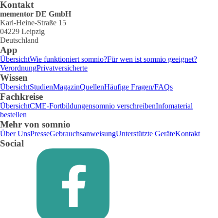
Kontakt
mementor DE GmbH
Karl-Heine-Straße 15
04229 Leipzig
Deutschland
App
Übersicht
Wie funktioniert somnio?
Für wen ist somnio geeignet?
Verordnung
Privatversicherte
Wissen
Übersicht
Studien
Magazin
Quellen
Häufige Fragen/FAQs
Fachkreise
Übersicht
CME-Fortbildungen
somnio verschreiben
Infomaterial
bestellen
Mehr von somnio
Über Uns
Presse
Gebrauchsanweisung
Unterstützte Geräte
Kontakt
Social